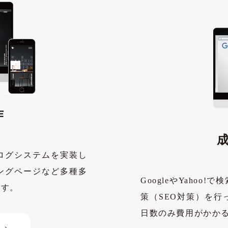
WEB DESIGN
作
ログシステムを実装し
ングページなど多種多
GoogleやYaho
ます。
策（SEO対策）を
日数のみ費用がかか
See details